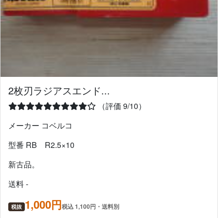
2枚刃ラジアスエンド...
（評価 9/10）
メーカー コベルコ
型番 RB R2.5×10
新古品。
送料 -
1,000円
税込 1,100円・送料別
税抜