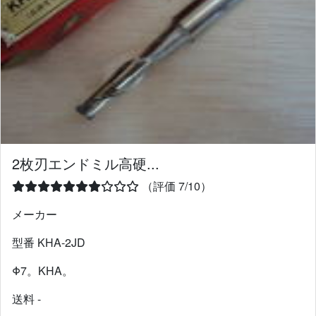
2枚刃エンドミル高硬...
（評価 7/10）
メーカー
型番 KHA-2JD
Φ7。KHA。
送料 -