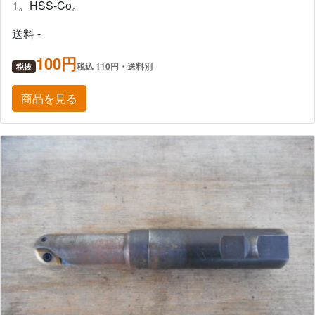
1。HSS-Co。
送料 -
100円
税込 110円・送料別
税抜
商品を見る