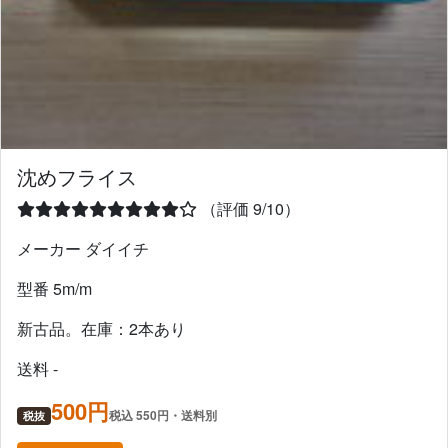
沈めフライス
（評価 9/10）
メーカー ダイイチ
型番 5m/m
新古品。在庫：2本あり
送料 -
500円
税込 550円・送料別
税抜