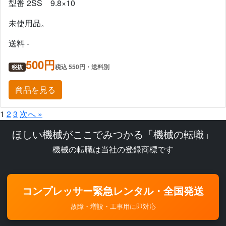
型番 2SS 9.8×10
未使用品。
送料 -
500円
税込 550円・送料別
税抜
商品を見る
1
2
3
次へ »
ほしい機械がここでみつかる「機械の転職」
機械の転職は当社の登録商標です
コンプレッサー緊急レンタル・全国発送
故障・増設・工事用に即対応