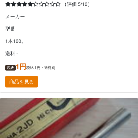
（評価 5/10）
メーカー
型番
1本100。
送料 -
1円
税込 1円・送料別
税抜
商品を見る