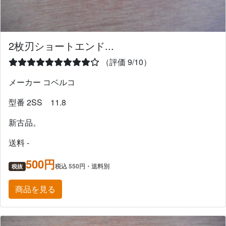
2枚刃ショートエンド...
（評価 9/10）
メーカー コベルコ
型番 2SS 11.8
新古品。
送料 -
500円
税込 550円・送料別
税抜
商品を見る