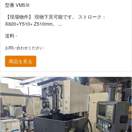
型番 VM5Ⅲ
【現場物件】 現物下見可能です。 ストローク：
X820×Y510× Z510mm。 ...
送料 -
お問い合わせください
商品を見る