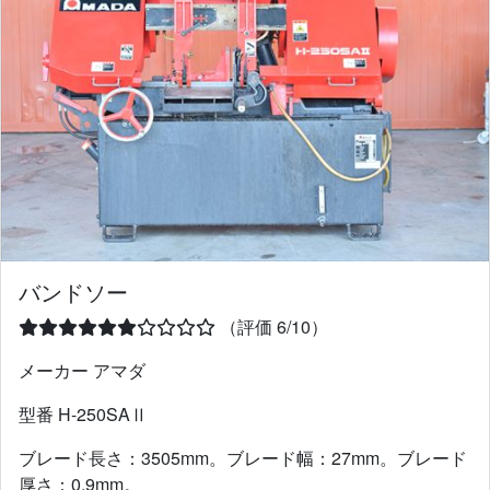
バンドソー
（評価 6/10）
メーカー アマダ
型番 H-250SAⅡ
ブレード長さ：3505mm。ブレード幅：27mm。ブレード
厚さ：0.9mm。