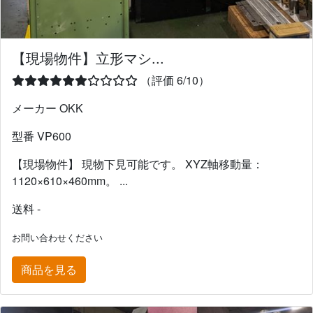
【現場物件】立形マシ...
（評価 6/10）
メーカー OKK
型番 VP600
【現場物件】 現物下見可能です。 XYZ軸移動量：
1120×610×460mm。 ...
送料 -
お問い合わせください
商品を見る