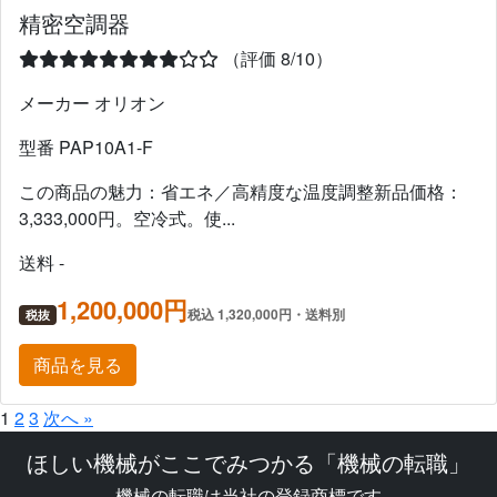
精密空調器
（評価 8/10）
メーカー オリオン
型番 PAP10A1-F
この商品の魅力：省エネ／高精度な温度調整新品価格：
3,333,000円。空冷式。使...
送料 -
1,200,000円
税込 1,320,000円・送料別
税抜
商品を見る
1
2
3
次へ »
ほしい機械がここでみつかる「機械の転職」
機械の転職は当社の登録商標です