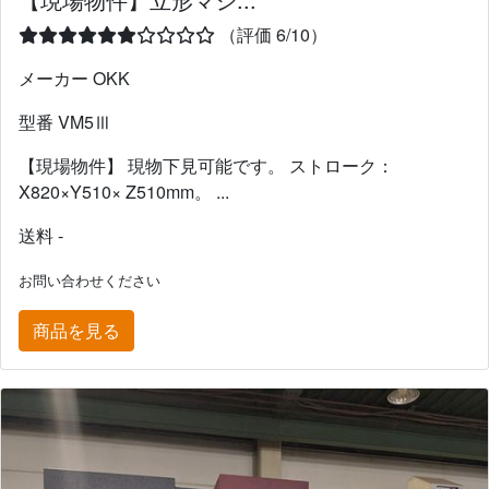
（評価 6/10）
メーカー OKK
型番 VM5Ⅲ
【現場物件】 現物下見可能です。 ストローク：
X820×Y510× Z510mm。 ...
送料 -
お問い合わせください
商品を見る