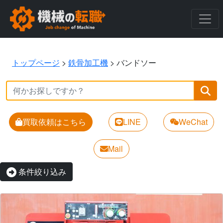
トップページ
>
鉄骨加工機
>
バンドソー
買取依頼はこちら
LINE
WeChat
Mail
条件絞り込み