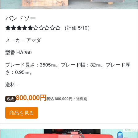
バンドソー
（評価 5/10）
メーカー アマダ
型番 HA250
ブレード長さ：3505㎜。ブレード幅：32㎜。ブレード厚
さ：0.95㎜。
送料 -
800,000円
税込 880,000円・送料別
税抜
商品を見る