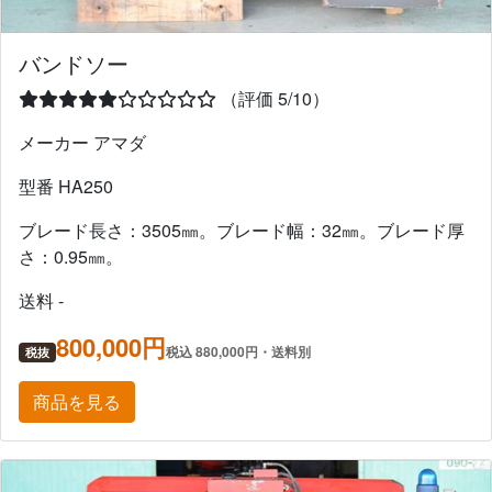
バンドソー
（評価 5/10）
メーカー アマダ
型番 HA250
ブレード長さ：3505㎜。ブレード幅：32㎜。ブレード厚
さ：0.95㎜。
送料 -
800,000円
税込 880,000円・送料別
税抜
商品を見る