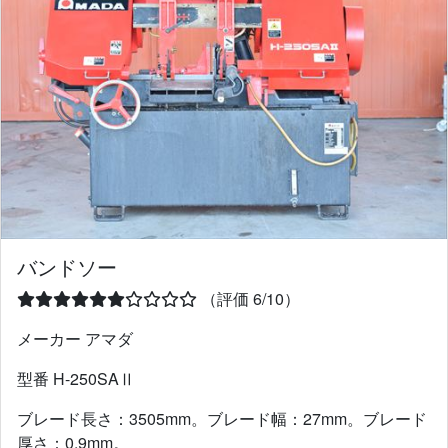
バンドソー
（評価 6/10）
メーカー アマダ
型番 H-250SAⅡ
ブレード長さ：3505mm。ブレード幅：27mm。ブレード
厚さ：0.9mm。