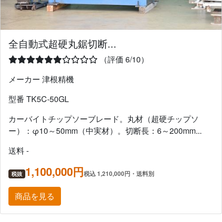
全自動式超硬丸鋸切断...
（評価 6/10）
メーカー 津根精機
型番 TK5C-50GL
カーバイトチップソーブレード。丸材（超硬チップソ
ー）：φ10～50mm（中実材）。切断長：6～200mm...
送料 -
1,100,000円
税込 1,210,000円・送料別
税抜
商品を見る