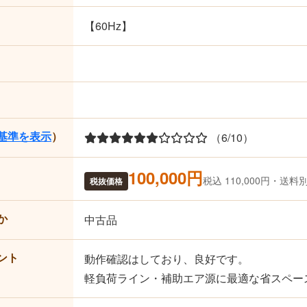
【60Hz】
基準を表示
）
（6/10）
100,000円
税込 110,000円・送料
税抜価格
か
中古品
ント
動作確認はしており、良好です。
軽負荷ライン・補助エア源に最適な省スペー