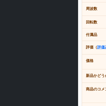
周波数
回転数
付属品
評価（
評価
価格
新品かどう
商品のコメ