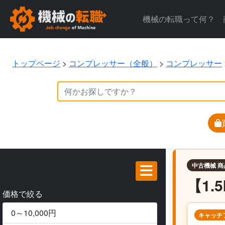
機械の転職って何？
トップページ
>
コンプレッサー（全般）
>
コンプレッサー
中古機械 商
【1
価格で絞る
0～10,000円
キャッチ