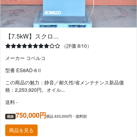
【7.5kW】スクロ...
（評価 8/10）
メーカー コベルコ
型番 ES8AD-6Ⅱ
この商品の魅力：静音／耐久性/省メンテナンス新品価
格：2,253,920円。オイル...
送料 -
750,000円
税込 825,000円・送料別
税抜
商品を見る