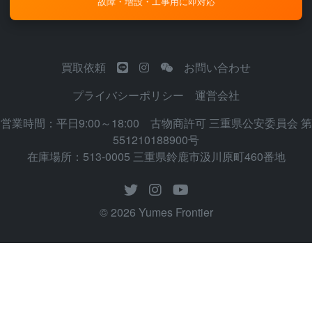
故障・増設・工事用に即対応
買取依頼
お問い合わせ
プライバシーポリシー
運営会社
営業時間：平日9:00～18:00 古物商許可 三重県公安委員会 第
551210188900号
在庫場所：513-0005 三重県鈴鹿市汲川原町460番地
© 2026 Yumes Frontier