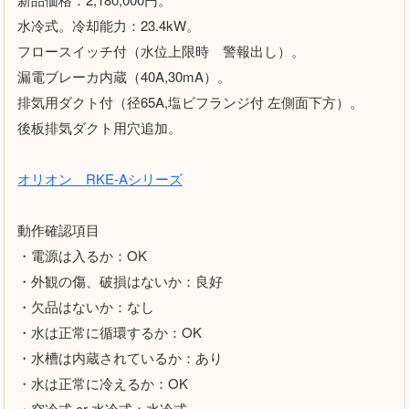
水冷式。冷却能力：23.4kW。
フロースイッチ付（水位上限時 警報出し）。
漏電ブレーカ内蔵（40A,30mA）。
排気用ダクト付（径65A,塩ビフランジ付 左側面下方）。
後板排気ダクト用穴追加。
オリオン RKE-Aシリーズ
動作確認項目
・電源は入るか：OK
・外観の傷、破損はないか：良好
・欠品はないか：なし
・水は正常に循環するか：OK
・水槽は内蔵されているか：あり
・水は正常に冷えるか：OK
・空冷式 or 水冷式：水冷式