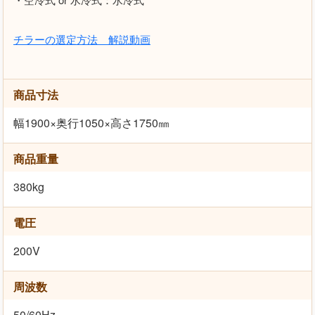
チラーの選定方法 解説動画
商品寸法
幅1900×奥行1050×高さ1750㎜
商品重量
380kg
電圧
200V
周波数
50/60Hz