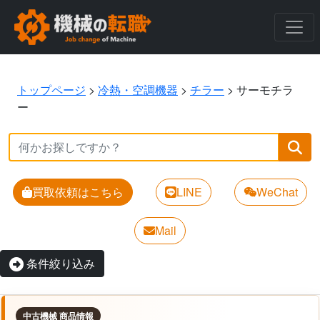
トップページ
>
冷熱・空調機器
>
チラー
>
サーモチラ
ー
買取依頼はこちら
LINE
WeChat
Mail
条件絞り込み
中古機械 商品情報