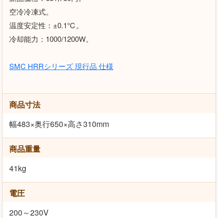
空冷冷凍式。
温度安定性：±0.1℃。
冷却能力：1000/1200W。
SMC HRRシリーズ 現行品 仕様
商品寸法
幅483×奥行650×高さ310mm
商品重量
41kg
電圧
200～230V