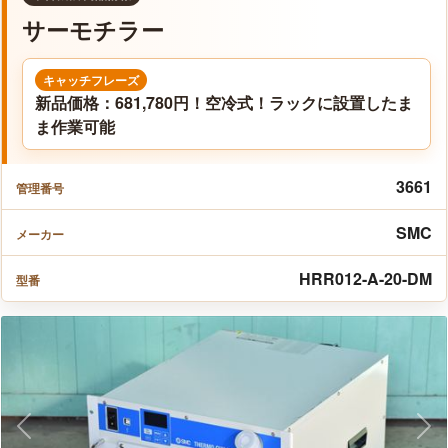
サーモチラー
キャッチフレーズ
新品価格：681,780円！空冷式！ラックに設置したま
ま作業可能
3661
管理番号
SMC
メーカー
HRR012-A-20-DM
型番
Previous
Nex