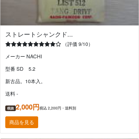
ストレートシャンクド...
（評価 9/10）
メーカー NACHI
型番 SD 5.2
新古品。10本入。
送料 -
2,000円
税込 2,200円・送料別
税抜
商品を見る