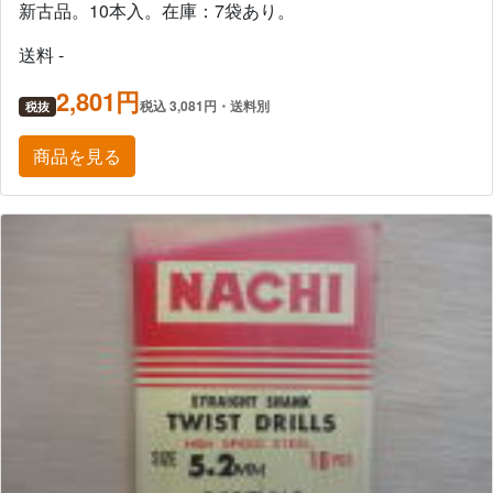
新古品。10本入。在庫：7袋あり。
送料 -
2,801円
税込 3,081円・送料別
税抜
商品を見る