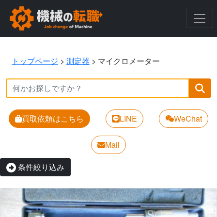
トップページ
>
測定器
>
マイクロメーター
買取依頼はこちら
LINE
WeChat
Mail
条件絞り込み