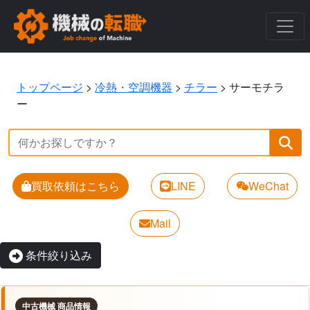
トップページ
>
冷熱・空調機器
>
チラー
>
サーモチラ
ー
買取依頼はこちら
LINE
WeChat
Mail
条件絞り込み
中古機械 商品情報