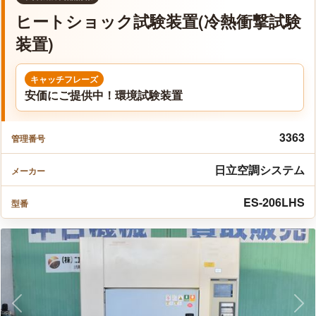
ヒートショック試験装置(冷熱衝撃試験
装置)
キャッチフレーズ
安価にご提供中！環境試験装置
3363
管理番号
日立空調システム
メーカー
ES-206LHS
型番
Previous
Nex