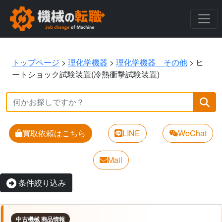
トップページ
>
理化学機器
>
理化学機器 その他
>
ヒ
ートショック試験装置(冷熱衝撃試験装置)
買取依頼はこちら
LINE
WeChat
Mail
条件絞り込み
中古機械 商品情報