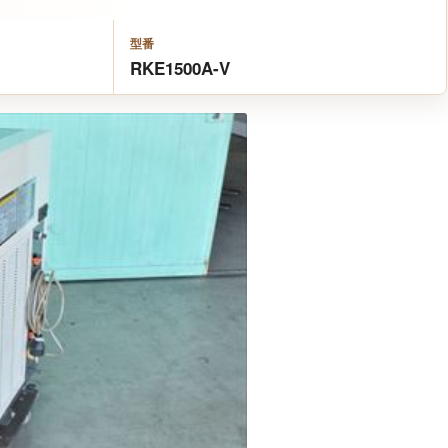
型番
RKE1500A-V
Next