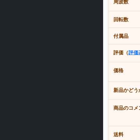
周波数
回転数
付属品
評価（
評価
価格
新品かどう
商品のコメ
送料