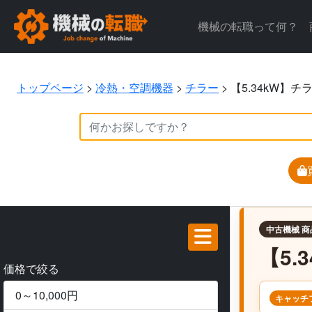
機械の転職って何？
トップページ
>
冷熱・空調機器
>
チラー
>
【5.34kW】チ
中古機械 商
【5.
価格で絞る
0～10,000円
キャッチ