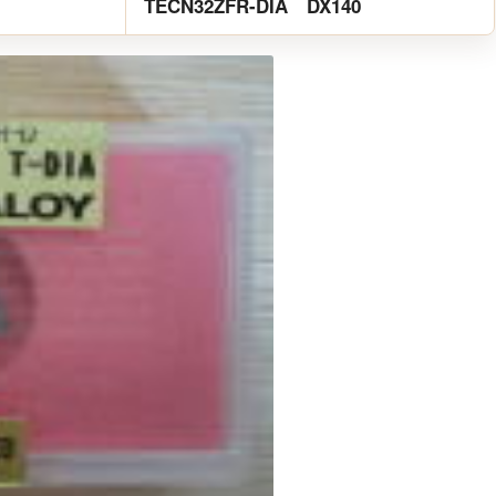
TECN32ZFR-DIA DX140
Next