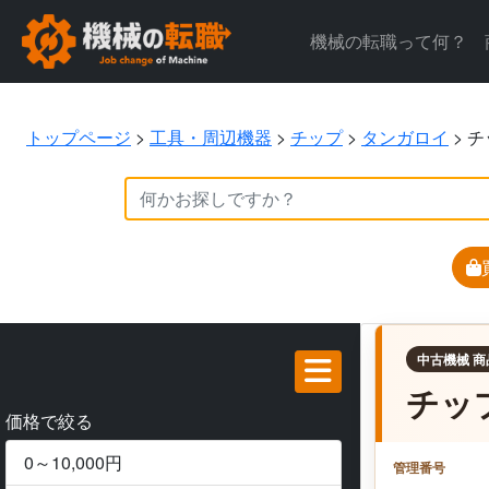
機械の転職って何？
トップページ
>
工具・周辺機器
>
チップ
>
タンガロイ
>
チ
中古機械 商
チッ
価格で絞る
0～10,000円
管理番号