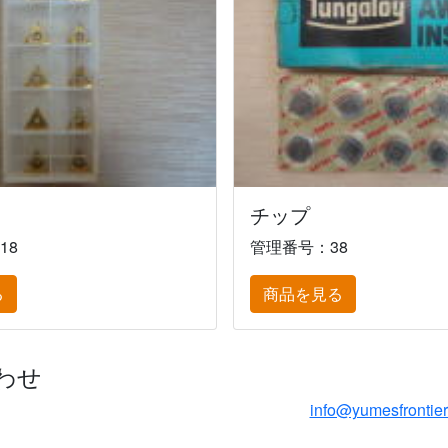
チップ
18
管理番号：38
る
商品を見る
わせ
info@yumesfrontie