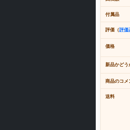
付属品
評価（
評価
価格
新品かどう
商品のコメ
送料