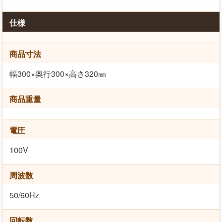
仕様
商品寸法
幅300×奥行300×高さ320㎜
商品重量
電圧
100V
周波数
50/60Hz
回転数