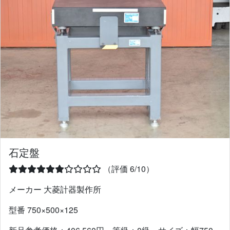
石定盤
（評価 6/10）
メーカー 大菱計器製作所
型番 750×500×125