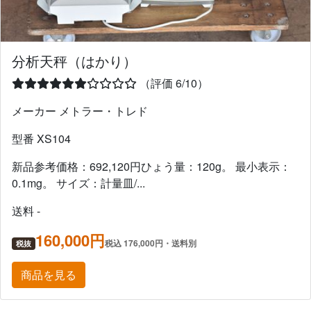
分析天秤（はかり）
（評価 6/10）
メーカー メトラー・トレド
型番 XS104
新品参考価格：692,120円ひょう量：120g。 最小表示：
0.1mg。 サイズ：計量皿/...
送料 -
160,000円
税込 176,000円・送料別
税抜
商品を見る