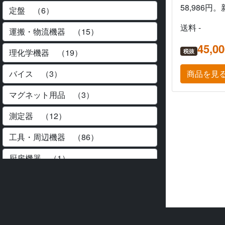
58,986円。
送料 -
45,0
税抜
商品を見