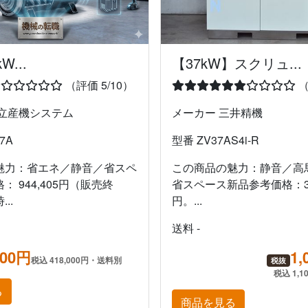
【37kW】スクリュ...
W...
（
（評価 5/10）
メーカー 三井精機
日立産機システム
型番 ZV37AS4i-R
7A
この商品の魅力：静音／高
魅力：省エネ／静音／省スペ
省スペース新品参考価格：3,5
 944,405円（販売終
円。...
..
送料 -
1,
000円
税込 418,000円・送料別
税抜
税込 1,1
る
商品を見る