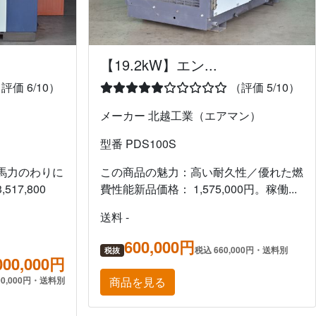
【19.2kW】エン...
評価 6/10）
（評価 5/10）
メーカー 北越工業（エアマン）
型番 PDS100S
馬力のわりに
この商品の魅力：高い耐久性／優れた燃
17,800
費性能新品価格： 1,575,000円。稼働...
送料 -
600,000円
税込 660,000円・送料別
税抜
000,000円
00,000円・送料別
商品を見る