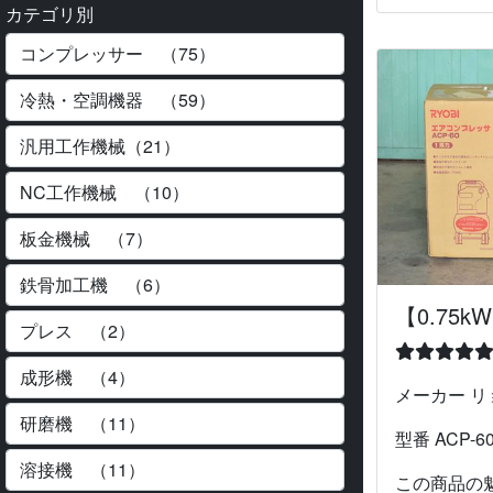
カテゴリ別
【0.75k
メーカー リョ
型番 ACP-6
この商品の