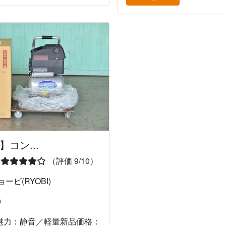
W】コン...
（評価 9/10）
ービ(RYOBI)
0
魅力：静音／軽量新品価格：