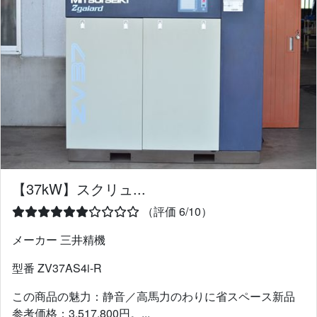
【37kW】スクリュ...
（評価 6/10）
メーカー 三井精機
型番 ZV37AS4i-R
この商品の魅力：静音／高馬力のわりに省スペース新品
参考価格：3,517,800円。...